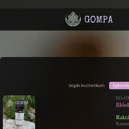
Vegán kozmetikum
Egészsé
EO-GM
Illóo
Rakt
Kiszer