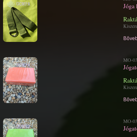
Jóga 
Rakt
Kiszere
Bőveb
MO-03
Jógat
Rakt
Kiszere
Bőveb
MO-03
Jógat