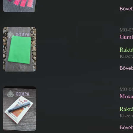
Bőveb
MO-03
Gumis
Rakt
Kiszere
Bőveb
MO-04
Moxa
Rakt
Kiszere
Bőveb