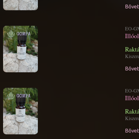
Bőveb
EO-GM
Illóo
Rakt
Kiszer
Bőveb
EO-GM
Illóo
Rakt
Kiszer
Bőveb