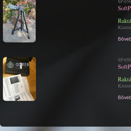
SP-65
SoftP
Rakt
Kiszere
Bőveb
SP-65
SoftP
Rakt
Kiszere
Bőveb