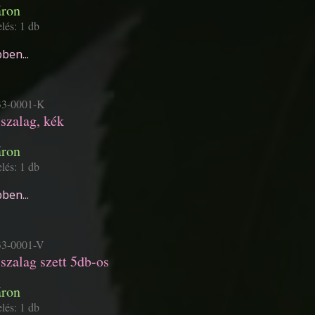
áron
lés: 1 db
ben...
3-0001-K
szalag, kék
áron
lés: 1 db
ben...
3-0001-V
zalag szett 5db-os
áron
lés: 1 db