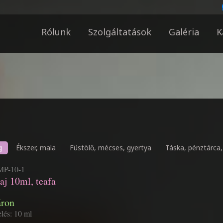
Rólunk
Szolgáltatások
Galéria
K
g
Ékszer, mala
Füstölő, mécses, gyertya
Táska, pénztárca, 
P-10-1
laj 10ml, teafa
áron
elés: 10 ml