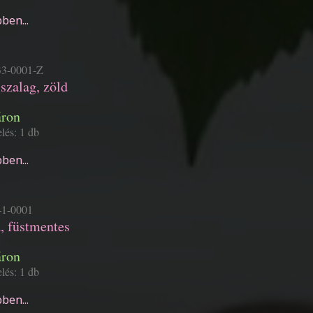
ben...
3-0001-Z
zalag, zöld
áron
lés: 1 db
ben...
1-0001
, füstmentes
áron
lés: 1 db
ben...