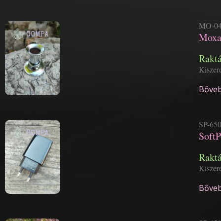
MO-04
Moxa 
Rakt
Kiszere
Bőveb
SP-65
SoftP
Rakt
Kiszere
Bőveb