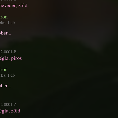
heveder, zöld
áron
lés: 1 db
ben...
2-0001-P
égla, piros
áron
lés: 1 db
ben...
2-0001-Z
égla, zöld