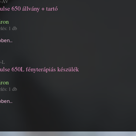
0-AV
ulse 650 állvány + tartó
áron
lés: 1 db
ben...
0-L
ulse 650L fényterápiás készülék
áron
lés: 1 db
ben...