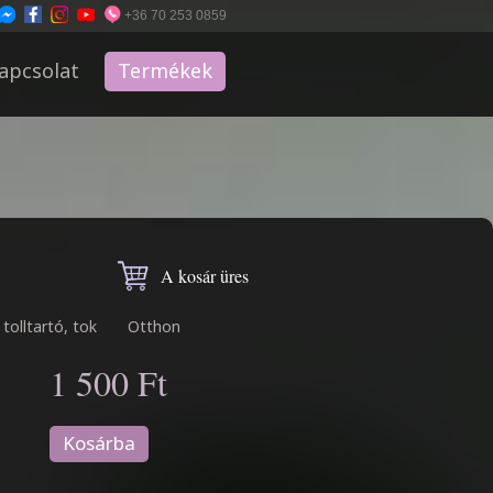
+36 70 253 0859
apcsolat
Termékek
A kosár üres
tolltartó, tok
Otthon
1 500 Ft
Kosárba