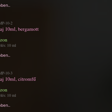
ben...
P-10-2
laj 10ml, bergamott
áron
elés: 10 ml
ben...
P-10-3
laj 10ml, citromfű
áron
elés: 10 ml
ben...