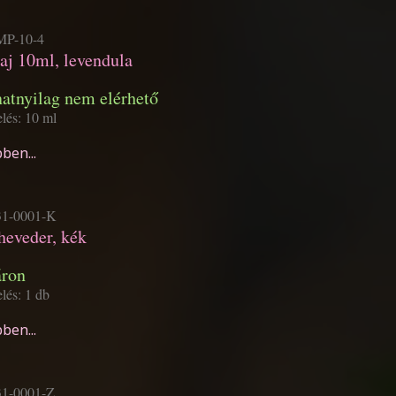
P-10-4
laj 10ml, levendula
natnyilag nem elérhető
elés: 10 ml
ben...
1-0001-K
heveder, kék
áron
lés: 1 db
ben...
1-0001-Z