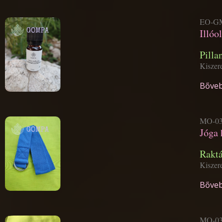
EO-GM
Illóo
Pilla
Kiszer
Bőveb
MO-03
Jóga 
Rakt
Kiszere
Bőveb
MO-03