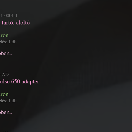
1-0001-1
tartó, eloltó
áron
lés: 1 db
ben...
0-AD
ulse 650 adapter
áron
lés: 1 db
ben...