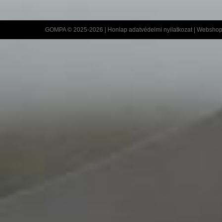
GOMPA © 2025-2026 |
Honlap adatvédelmi nyilatkozat
|
Webshop 