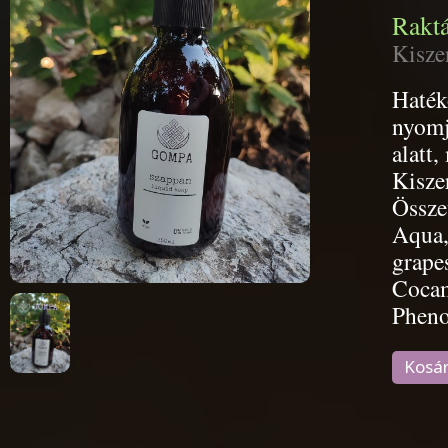
Raktá
Kisze
Haték
nyomj
alatt,
Kisze
Össze
Aqua,
grape
Cocam
Pheno
Kosá