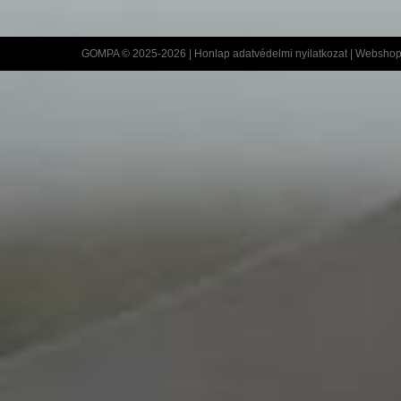
GOMPA © 2025-2026 |
Honlap adatvédelmi nyilatkozat
|
Webshop 