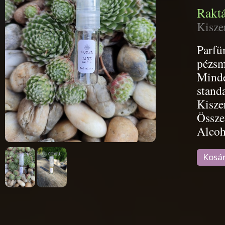
Raktá
Kisze
Parfü
pézsm
Minde
stand
Kisze
Össze
Alcoh
Kosá