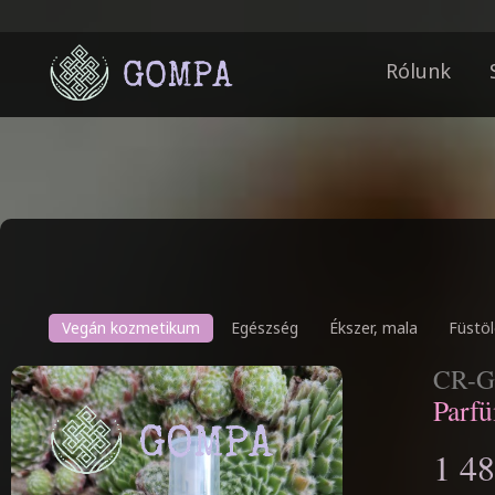
Rólunk
Vegán kozmetikum
Egészség
Ékszer, mala
Füstöl
CR-G
Parf
1 48