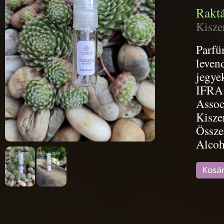
Raktá
Kisze
Parfü
leven
jegye
IFRA 
Assoc
Kisze
Össze
Alcoh
Kosá