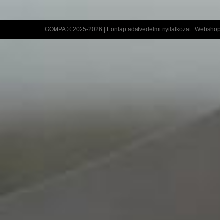
GOMPA © 2025-2026 |
Honlap adatvédelmi nyilatkozat
|
Webshop 