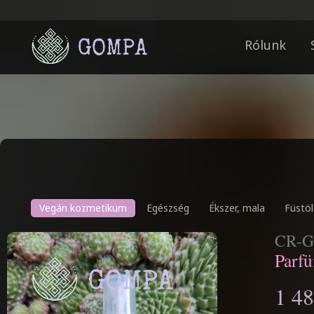
Rólunk
Vegán kozmetikum
Egészség
Ékszer, mala
Füstöl
CR-G
Parf
1 48