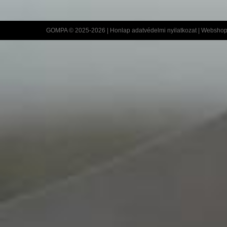
GOMPA © 2025-2026 |
Honlap adatvédelmi nyilatkozat
|
Webshop 