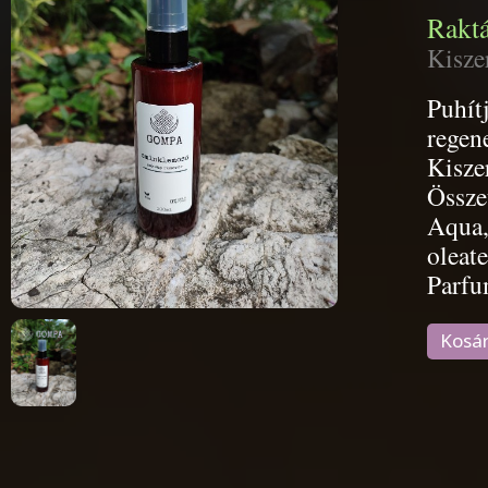
Raktá
Kisze
Puhítj
regene
Kisze
Össze
Aqua,
oleate
Parfu
Kosá