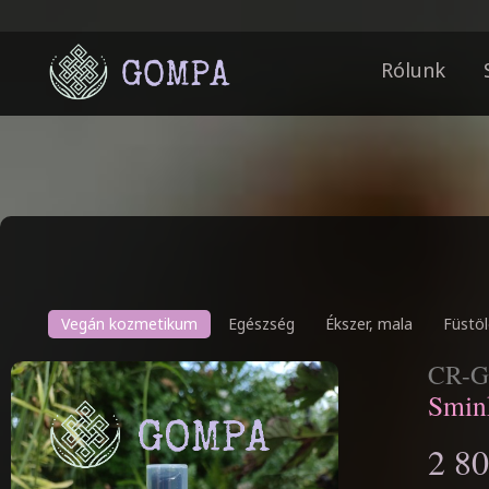
Rólunk
Vegán kozmetikum
Egészség
Ékszer, mala
Füstöl
CR-G
Smin
2 80