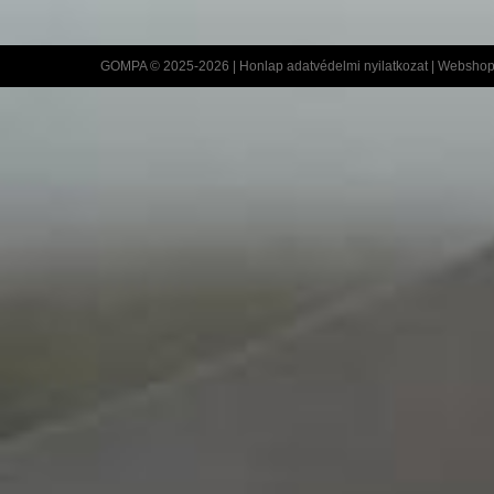
GOMPA © 2025-2026 |
Honlap adatvédelmi nyilatkozat
|
Webshop 