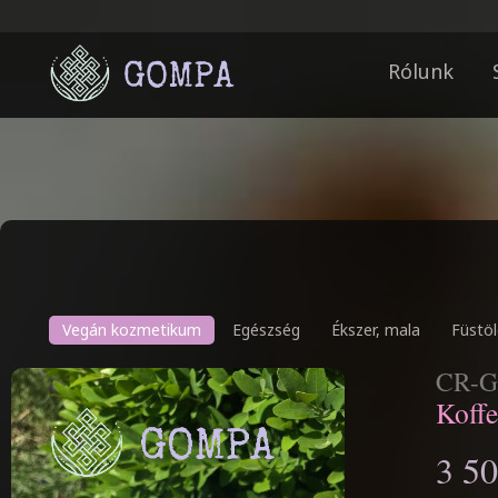
Rólunk
Vegán kozmetikum
Egészség
Ékszer, mala
Füstöl
CR-G
Koffe
3 50