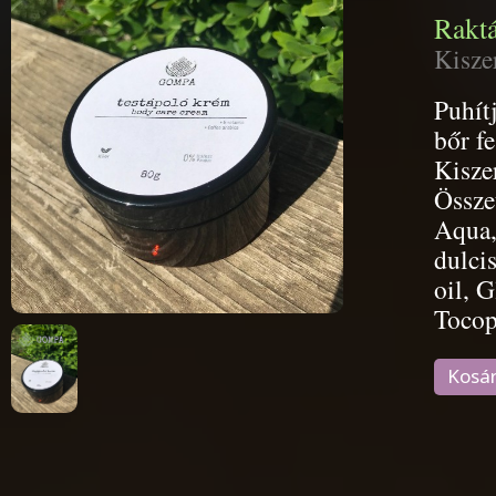
Raktá
Kisze
Puhítj
bőr f
Kisze
Össze
Aqua,
dulci
oil, G
Tocop
Kosá