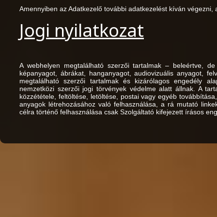
Amennyiben az Adatkezelő további adatkezelést kíván végezni, akk
Jogi nyilatkozat
A webhelyen megtalálható szerzői tartalmak – beleértve, de 
képanyagot, ábrákat, hanganyagot, audiovizuális anyagot, felvé
megtalálható szerzői tartalmak és kizárólagos engedély ala
nemzetközi szerzői jogi törvények védelme alatt állnak. A tar
közzététele, feltöltése, letöltése, postai vagy egyéb továbbítá
anyagok létrehozásához való felhasználása, a rá mutató linkek
célra történő felhasználása csak Szolgáltató kifejezett írásos en