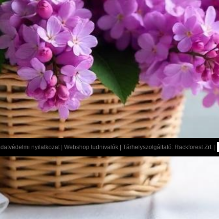
datvédelmi nyilatkozat
|
Webshop tudnivalók
| Tárhelyszolgáltató:
Rackforest Zrt.
|