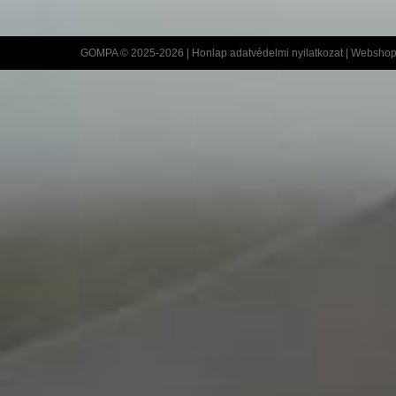
GOMPA © 2025-2026 |
Honlap adatvédelmi nyilatkozat
|
Webshop 