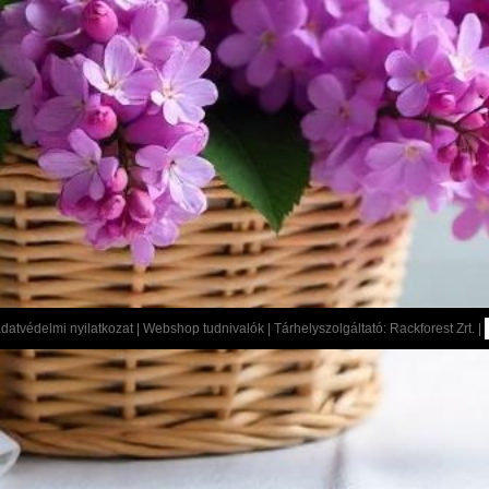
datvédelmi nyilatkozat
|
Webshop tudnivalók
| Tárhelyszolgáltató:
Rackforest Zrt.
|