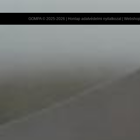
GOMPA © 2025-2026 |
Honlap adatvédelmi nyilatkozat
|
Webshop 