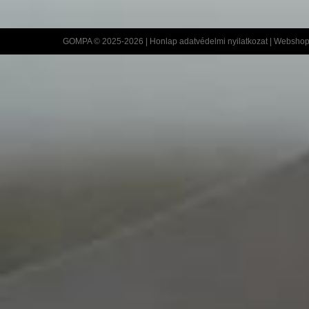
GOMPA © 2025-2026 |
Honlap adatvédelmi nyilatkozat
|
Webshop 